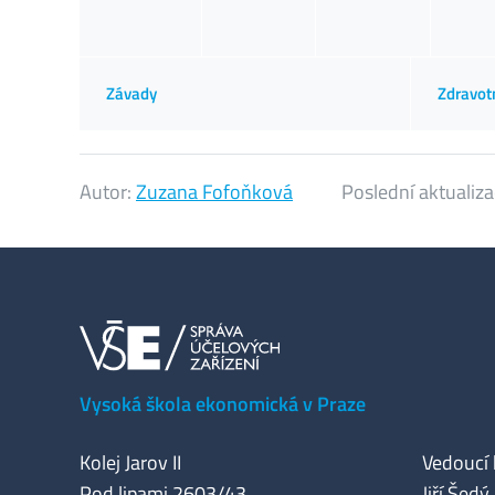
Závady
Zdravot
Autor:
Zuzana Fofoňková
Poslední aktualiz
Vysoká škola ekonomická v Praze
Kolej Jarov II
Vedoucí 
Pod lipami 2603/43
Jiří Šedý