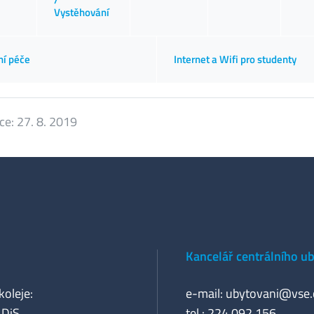
Vystěhování
ní péče
Internet a Wifi pro studenty
ace:
27. 8. 2019
Kancelář centrálního u
koleje:
e-mail:
ubytovani@vse.
, DiS
tel.: 224 092 156