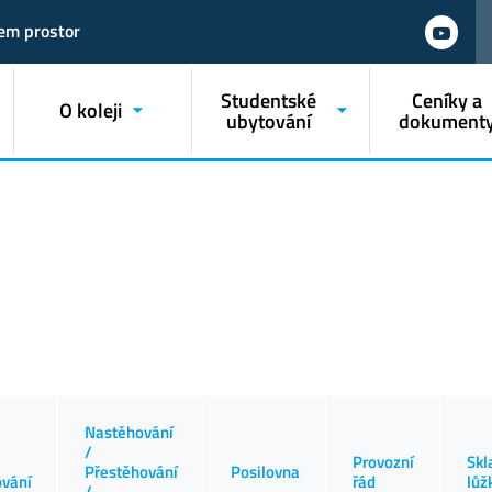
em prostor
Studentské
Ceníky a
O koleji
ubytování
dokument
Nastěhování
/
Provozní
Skl
Přestěhování
Posilovna
ování
řád
lůž
/