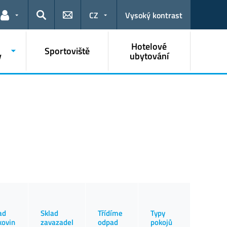
CZ
Vysoký kontrast
Odkazy pro uživatele
Hledat
Hotelové
Sportoviště
y
ubytování
ad
Sklad
Třídíme
Typy
kovin
zavazadel
odpad
pokojů