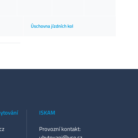
Úschovna jízdních kol
bytování
ISKAM
cz
Provozní kontakt:
ubytovani@vse.cz