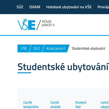
SÚZ
ISKAM
Hotelové ubytování na VŠE
Pronáj
VŠE
SÚZ
Kolej Jarov II
Studentské ubytování
Studentské ubytování
Ceník
Ceník
Kolejní
Letní
kolejného
služeb
řád
ubyt