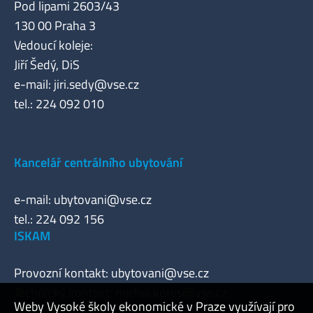
Pod lipami 2603/43
130 00 Praha 3
Vedoucí koleje:
Jiří Šedý, DiS
e-mail:
jiri.sedy@vse.cz
tel.: 224 092 010
Kancelář centrálního ubytování
e-mail:
ubytovani@vse.cz
tel.: 224 092 156
ISKAM
Provozní kontakt:
ubytovani@vse.cz
Technický kontakt:
michal.kores@vse.cz
Weby Vysoké školy ekonomické v Praze využívají pro