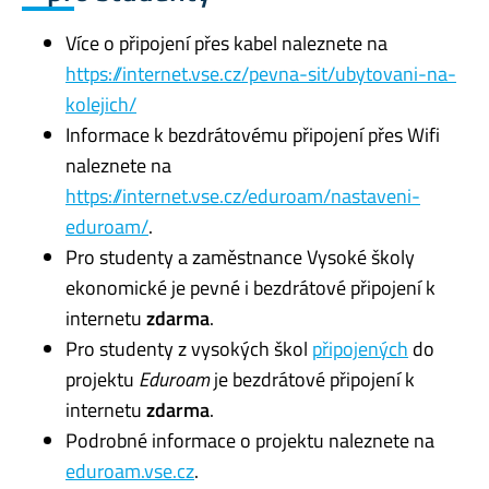
Více o připojení přes kabel naleznete na
https://internet.vse.cz/pevna-sit/ubytovani-na-
kolejich/
Informace k bezdrátovému připojení přes Wifi
naleznete na
https://internet.vse.cz/eduroam/nastaveni-
eduroam/
.
Pro studenty a zaměstnance Vysoké školy
ekonomické je pevné i bezdrátové připojení k
internetu
zdarma
.
Pro studenty z vysokých škol
připojených
do
projektu
Eduroam
je bezdrátové připojení k
internetu
zdarma
.
Podrobné informace o projektu naleznete na
eduroam.vse.cz
.