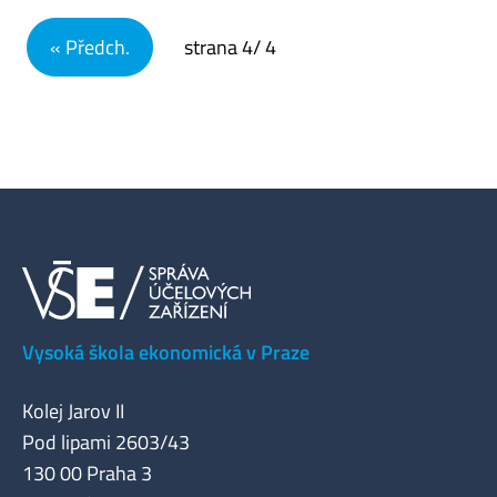
Navigace pro příspěvky
« Předch.
strana
4
/ 4
Vysoká škola ekonomická v Praze
Kolej Jarov II
Pod lipami 2603/43
130 00 Praha 3