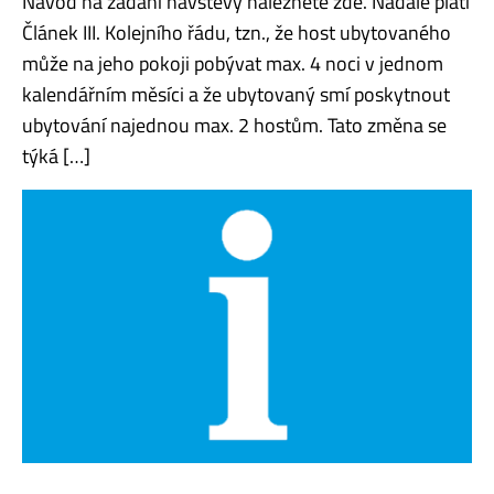
Návod na zadání návštěvy naleznete zde. Nadále platí
Článek III. Kolejního řádu, tzn., že host ubytovaného
může na jeho pokoji pobývat max. 4 noci v jednom
kalendářním měsíci a že ubytovaný smí poskytnout
ubytování najednou max. 2 hostům. Tato změna se
týká […]