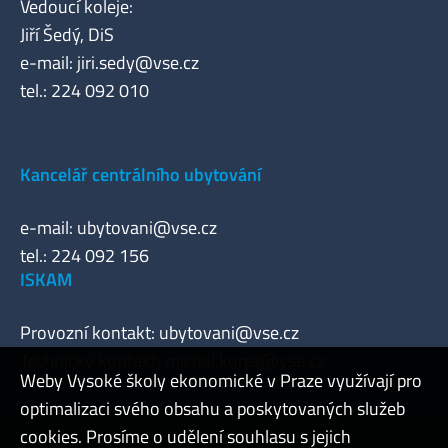
Vedoucí koleje:
Jiří Šedý, DiS
e-mail:
jiri.sedy@vse.cz
tel.: 224 092 010
Kancelář centrálního ubytování
e-mail:
ubytovani@vse.cz
tel.: 224 092 156
ISKAM
Provozní kontakt:
ubytovani@vse.cz
Technický kontakt:
michal.kores@vse.cz
Weby Vysoké školy ekonomické v Praze využívají pro
optimalizaci svého obsahu a poskytovaných služeb
cookies. Prosíme o udělení souhlasu s jejich