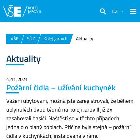
CZ
Hledat
VŠE
SÚZ
Kolej Jarov II
Aktuality
Aktuality
4. 11. 2021
Požární čidla – užívání kuchyněk
Vážení ubytovaní, možná jste zaregistrovali, že během
uplynulých dvou týdnů na koleji Jarov II již 2x
zasahovali hasiči. Naštěstí se v těchto případech
jednalo o planý poplach. Příčina byla stejná – požární
čidla v kuchyňkách, instalovaná v rámci